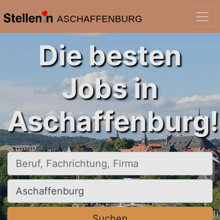
ASCHAFFENBURG
Die besten
Jobs in
Aschaffenburg!
Beruf, Fachrichtung, Firma
Ort, Stadt
Suchen