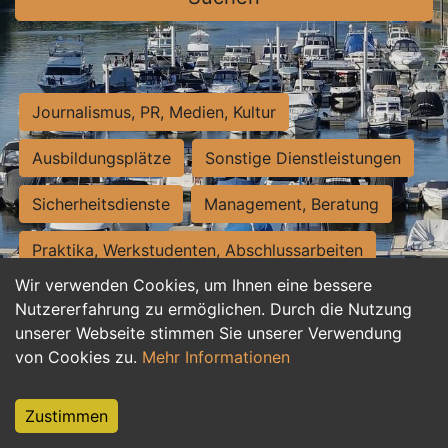
Journalismus, PR, Medien, Kultur
Ausbildungsplätze
Sonstige Dienstleistungen
Sicherheitsdienste
Management, Beratung
Praktika, Werkstudenten, Abschlussarbeiten
Wir verwenden Cookies, um Ihnen eine bessere
Personalwesen
Assistenz, Sekretariat
Nutzererfahrung zu ermöglichen. Durch die Nutzung
unserer Webseite stimmen Sie unserer Verwendung
Hilfskräfte, Aushilfs- und Nebenjobs
von Cookies zu.
Mehr Informationen
Einkauf, Logistik, Materialwirtschaft
Zustimmen
Weiterbildung, Studium, duale Ausbildung