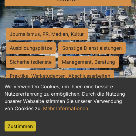
Journalismus, PR, Medien, Kultur
Ausbildungsplätze
Sonstige Dienstleistungen
Sicherheitsdienste
Management, Beratung
Praktika, Werkstudenten, Abschlussarbeiten
Wir verwenden Cookies, um Ihnen eine bessere
Personalwesen
Assistenz, Sekretariat
Nutzererfahrung zu ermöglichen. Durch die Nutzung
unserer Webseite stimmen Sie unserer Verwendung
Hilfskräfte, Aushilfs- und Nebenjobs
von Cookies zu.
Mehr Informationen
Einkauf, Logistik, Materialwirtschaft
Zustimmen
Weiterbildung, Studium, duale Ausbildung