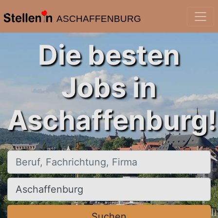
ASCHAFFENBURG
Die besten
Jobs in
Aschaffenburg!
Beruf, Fachrichtung, Firma
Ort, Stadt
Suchen