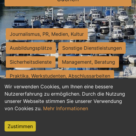
Journalismus, PR, Medien, Kultur
Ausbildungsplätze
Sonstige Dienstleistungen
Sicherheitsdienste
Management, Beratung
Praktika, Werkstudenten, Abschlussarbeiten
Wir verwenden Cookies, um Ihnen eine bessere
Personalwesen
Assistenz, Sekretariat
Nutzererfahrung zu ermöglichen. Durch die Nutzung
unserer Webseite stimmen Sie unserer Verwendung
Hilfskräfte, Aushilfs- und Nebenjobs
von Cookies zu.
Mehr Informationen
Einkauf, Logistik, Materialwirtschaft
Zustimmen
Weiterbildung, Studium, duale Ausbildung