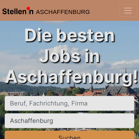
ASCHAFFENBURG
Die besten
Jobs in
Aschaffenburg!
Beruf, Fachrichtung, Firma
Ort, Stadt
Suchen