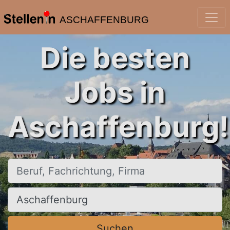
ASCHAFFENBURG
Die besten
Jobs in
Aschaffenburg!
Beruf, Fachrichtung, Firma
Ort, Stadt
Suchen