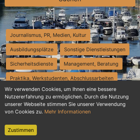
Journalismus, PR, Medien, Kultur
Ausbildungsplätze
Sonstige Dienstleistungen
Sicherheitsdienste
Management, Beratung
Praktika, Werkstudenten, Abschlussarbeiten
Wir verwenden Cookies, um Ihnen eine bessere
Personalwesen
Assistenz, Sekretariat
Nutzererfahrung zu ermöglichen. Durch die Nutzung
unserer Webseite stimmen Sie unserer Verwendung
Hilfskräfte, Aushilfs- und Nebenjobs
von Cookies zu.
Mehr Informationen
Einkauf, Logistik, Materialwirtschaft
Zustimmen
Weiterbildung, Studium, duale Ausbildung