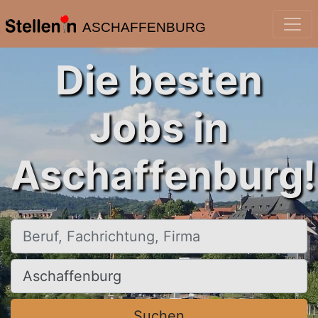
ASCHAFFENBURG
Die besten
Jobs in
Aschaffenburg!
Beruf, Fachrichtung, Firma
Ort, Stadt
Suchen