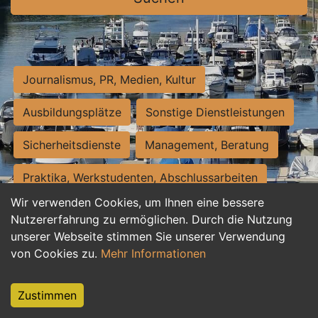
Journalismus, PR, Medien, Kultur
Ausbildungsplätze
Sonstige Dienstleistungen
Sicherheitsdienste
Management, Beratung
Praktika, Werkstudenten, Abschlussarbeiten
Wir verwenden Cookies, um Ihnen eine bessere
Personalwesen
Assistenz, Sekretariat
Nutzererfahrung zu ermöglichen. Durch die Nutzung
unserer Webseite stimmen Sie unserer Verwendung
Hilfskräfte, Aushilfs- und Nebenjobs
von Cookies zu.
Mehr Informationen
Einkauf, Logistik, Materialwirtschaft
Zustimmen
Weiterbildung, Studium, duale Ausbildung