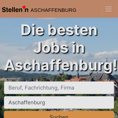
ASCHAFFENBURG
Die besten
Jobs in
Aschaffenburg!
Beruf, Fachrichtung, Firma
Ort, Stadt
Suchen