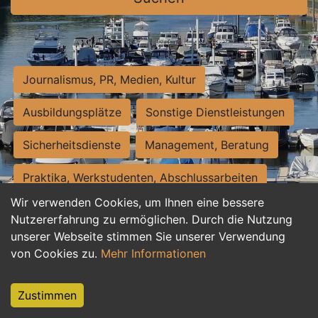
Journalismus, PR, Medien, Kultur
Ausbildungsplätze
Sonstige Dienstleistungen
Sicherheitsdienste
Management, Beratung
Praktika, Werkstudenten, Abschlussarbeiten
Wir verwenden Cookies, um Ihnen eine bessere
Personalwesen
Assistenz, Sekretariat
Nutzererfahrung zu ermöglichen. Durch die Nutzung
unserer Webseite stimmen Sie unserer Verwendung
Hilfskräfte, Aushilfs- und Nebenjobs
von Cookies zu.
Mehr Informationen
Einkauf, Logistik, Materialwirtschaft
Zustimmen
Weiterbildung, Studium, duale Ausbildung