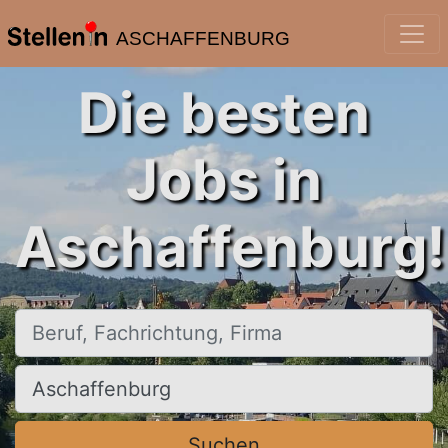
ASCHAFFENBURG
Die besten
Jobs in
Aschaffenburg!
Beruf, Fachrichtung, Firma
Ort, Stadt
Suchen