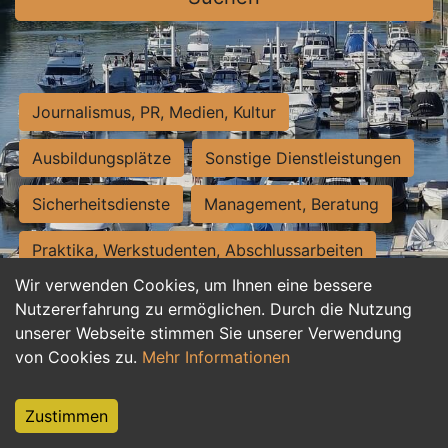
Journalismus, PR, Medien, Kultur
Ausbildungsplätze
Sonstige Dienstleistungen
Sicherheitsdienste
Management, Beratung
Praktika, Werkstudenten, Abschlussarbeiten
Wir verwenden Cookies, um Ihnen eine bessere
Personalwesen
Assistenz, Sekretariat
Nutzererfahrung zu ermöglichen. Durch die Nutzung
unserer Webseite stimmen Sie unserer Verwendung
Hilfskräfte, Aushilfs- und Nebenjobs
von Cookies zu.
Mehr Informationen
Einkauf, Logistik, Materialwirtschaft
Zustimmen
Weiterbildung, Studium, duale Ausbildung