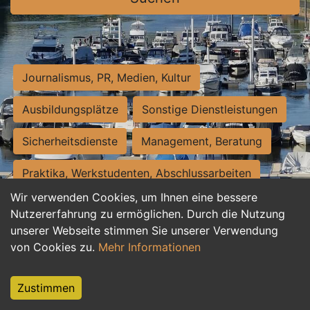
Journalismus, PR, Medien, Kultur
Ausbildungsplätze
Sonstige Dienstleistungen
Sicherheitsdienste
Management, Beratung
Praktika, Werkstudenten, Abschlussarbeiten
Wir verwenden Cookies, um Ihnen eine bessere
Personalwesen
Assistenz, Sekretariat
Nutzererfahrung zu ermöglichen. Durch die Nutzung
unserer Webseite stimmen Sie unserer Verwendung
Hilfskräfte, Aushilfs- und Nebenjobs
von Cookies zu.
Mehr Informationen
Einkauf, Logistik, Materialwirtschaft
Zustimmen
Weiterbildung, Studium, duale Ausbildung