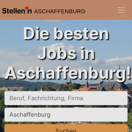
ASCHAFFENBURG
Die besten
Jobs in
Aschaffenburg!
Beruf, Fachrichtung, Firma
Ort, Stadt
Suchen