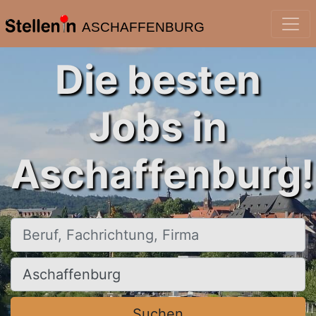
ASCHAFFENBURG
Die besten
Jobs in
Aschaffenburg!
Beruf, Fachrichtung, Firma
Ort, Stadt
Suchen