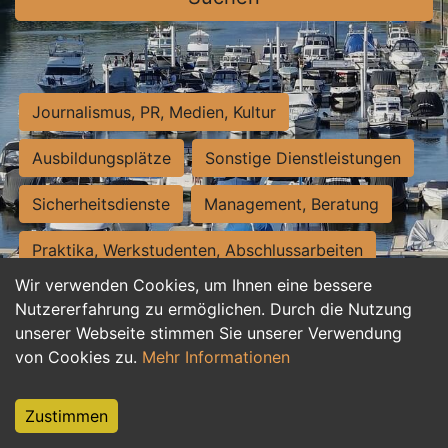
Journalismus, PR, Medien, Kultur
Ausbildungsplätze
Sonstige Dienstleistungen
Sicherheitsdienste
Management, Beratung
Praktika, Werkstudenten, Abschlussarbeiten
Wir verwenden Cookies, um Ihnen eine bessere
Personalwesen
Assistenz, Sekretariat
Nutzererfahrung zu ermöglichen. Durch die Nutzung
unserer Webseite stimmen Sie unserer Verwendung
Hilfskräfte, Aushilfs- und Nebenjobs
von Cookies zu.
Mehr Informationen
Einkauf, Logistik, Materialwirtschaft
Zustimmen
Weiterbildung, Studium, duale Ausbildung