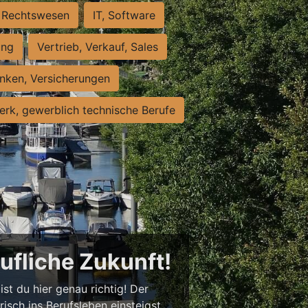
Rechtswesen
IT, Software
ung
Vertrieb, Verkauf, Sales
nken, Versicherungen
rk, gewerblich technische Berufe
rufliche Zukunft!
st du hier genau richtig! Der
isch ins Berufsleben einsteigst,