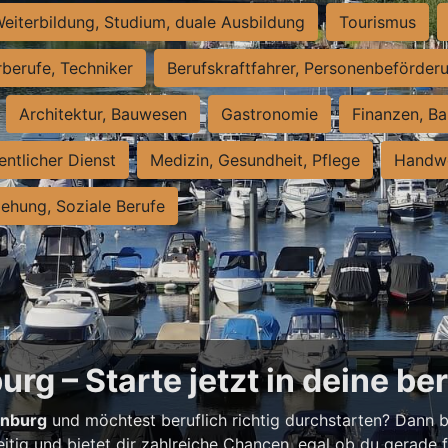
eiterbildung, Studium, duale Ausbildung
Tourismus
rberufe, Techniker
Berufskraftfahrer, Personenbeförder
Architektur, Bauwesen
Gastronomie
Finanzen, Ba
entlicher Dienst
Medizin, Gesundheit, Pflege
Handwe
iehung, Soziale Berufe
rg – Starte jetzt in deine be
enburg
und möchtest beruflich richtig durchstarten? Dann bi
eitig und bietet dir zahlreiche Chancen, egal ob du gerade fr