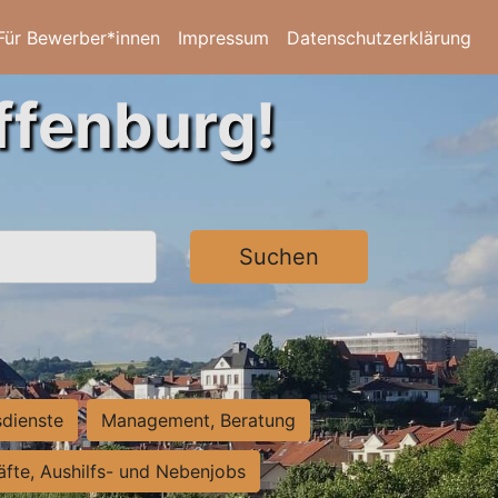
Für Bewerber*innen
Impressum
Datenschutzerklärung
ffenburg!
Suchen
sdienste
Management, Beratung
räfte, Aushilfs- und Nebenjobs