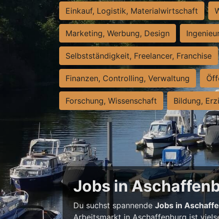
Einkauf, Logistik, Materialwirtschaft
W
Marketing, Werbung, Design
Ingenieu
Selbstständigkeit, Freelancer, Franchise
Finanzen, Controlling, Verwaltung
Öff
Forschung, Wissenschaft
Bildung, Erz
Jobs in Aschaffenbu
Du suchst spannende
Jobs in Aschaff
Arbeitsmarkt in Aschaffenburg ist viels