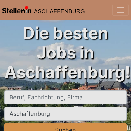
ASCHAFFENBURG
Die besten
Jobs in
Aschaffenburg!
Beruf, Fachrichtung, Firma
Ort, Stadt
Suchen