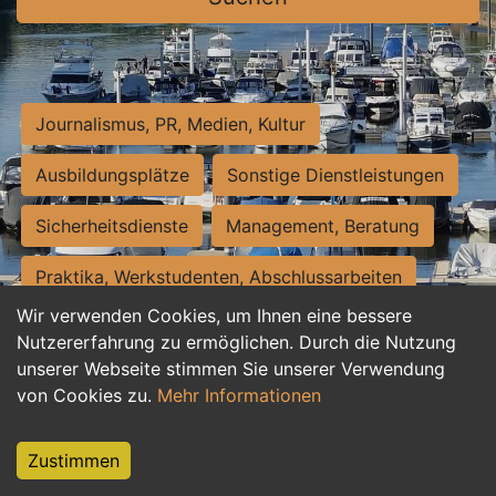
Journalismus, PR, Medien, Kultur
Ausbildungsplätze
Sonstige Dienstleistungen
Sicherheitsdienste
Management, Beratung
Praktika, Werkstudenten, Abschlussarbeiten
Wir verwenden Cookies, um Ihnen eine bessere
Personalwesen
Assistenz, Sekretariat
Nutzererfahrung zu ermöglichen. Durch die Nutzung
unserer Webseite stimmen Sie unserer Verwendung
Hilfskräfte, Aushilfs- und Nebenjobs
von Cookies zu.
Mehr Informationen
Einkauf, Logistik, Materialwirtschaft
Zustimmen
Weiterbildung, Studium, duale Ausbildung