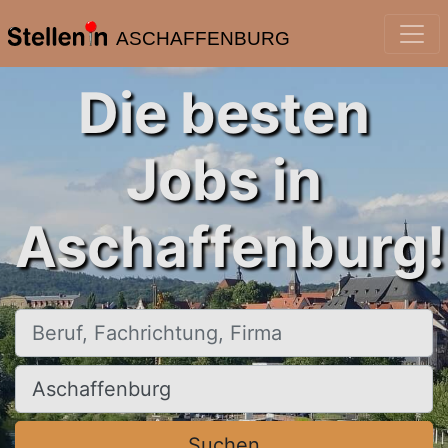
ASCHAFFENBURG
Die besten
Jobs in
Aschaffenburg!
Beruf, Fachrichtung, Firma
Ort, Stadt
Suchen