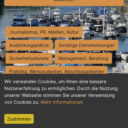
Journalismus, PR, Medien, Kultur
Ausbildungsplätze
Sonstige Dienstleistungen
Sicherheitsdienste
Management, Beratung
Praktika, Werkstudenten, Abschlussarbeiten
Wir verwenden Cookies, um Ihnen eine bessere
Personalwesen
Assistenz, Sekretariat
Nutzererfahrung zu ermöglichen. Durch die Nutzung
unserer Webseite stimmen Sie unserer Verwendung
Hilfskräfte, Aushilfs- und Nebenjobs
von Cookies zu.
Mehr Informationen
Einkauf, Logistik, Materialwirtschaft
Zustimmen
Weiterbildung, Studium, duale Ausbildung