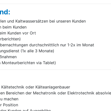
nd:
len und Kaltwassersätzen bei unseren Kunden
en beim Kunden
beim Kunden vor Ort
­berichten)
bernach­tungen durchschnittlich nur 1-2x im Monat
ngs­dienst (1x alle 3 Monate)
aßnahmen
n Monteurberichten via Tablet)
r Kältetechnik oder Kälteanlagenbauer
den Be­reichen der Mechatronik oder Elektro­technik absolvie
 zu machen
r Position
g der Kunden auf Augenhöhe