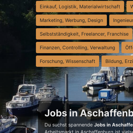
Einkauf, Logistik, Materialwirtschaft
W
Marketing, Werbung, Design
Ingenieu
Selbstständigkeit, Freelancer, Franchise
Finanzen, Controlling, Verwaltung
Öff
Forschung, Wissenschaft
Bildung, Erz
Jobs in Aschaffenbu
Du suchst spannende
Jobs in Aschaff
Arbeitsmarkt in Aschaffenburg ist viels