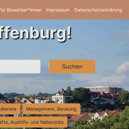
Für Bewerber*innen
Impressum
Datenschutzerklärung
ffenburg!
Suchen
sdienste
Management, Beratung
räfte, Aushilfs- und Nebenjobs