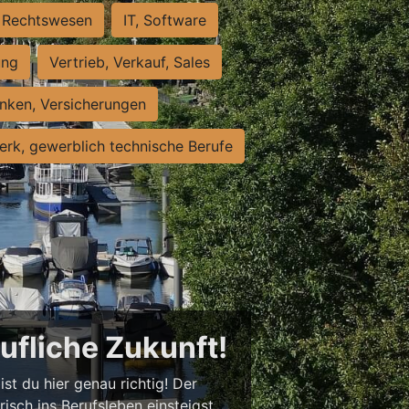
Rechtswesen
IT, Software
ung
Vertrieb, Verkauf, Sales
nken, Versicherungen
rk, gewerblich technische Berufe
rufliche Zukunft!
st du hier genau richtig! Der
isch ins Berufsleben einsteigst,