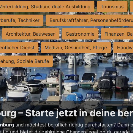
eiterbildung, Studium, duale Ausbildung
Tourismus
rberufe, Techniker
Berufskraftfahrer, Personenbeförder
Architektur, Bauwesen
Gastronomie
Finanzen, Ba
entlicher Dienst
Medizin, Gesundheit, Pflege
Handwe
iehung, Soziale Berufe
rg – Starte jetzt in deine be
enburg
und möchtest beruflich richtig durchstarten? Dann bi
eitig und bietet dir zahlreiche Chancen, egal ob du gerade fr