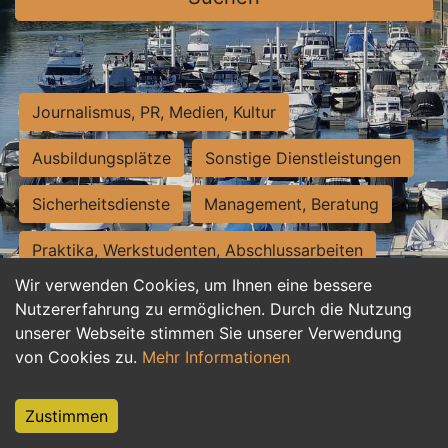
Journalismus, PR, Medien, Kultur
Ausbildungsplätze
Sonstige Dienstleistungen
Sicherheitsdienste
Management, Beratung
Praktika, Werkstudenten, Abschlussarbeiten
Wir verwenden Cookies, um Ihnen eine bessere
Personalwesen
Assistenz, Sekretariat
Nutzererfahrung zu ermöglichen. Durch die Nutzung
unserer Webseite stimmen Sie unserer Verwendung
Hilfskräfte, Aushilfs- und Nebenjobs
von Cookies zu.
Mehr Informationen
Einkauf, Logistik, Materialwirtschaft
Zustimmen
Weiterbildung, Studium, duale Ausbildung