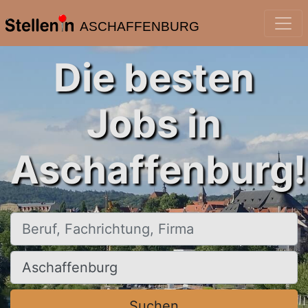
ASCHAFFENBURG
Die besten
Jobs in
Aschaffenburg!
Beruf, Fachrichtung, Firma
Ort, Stadt
Suchen