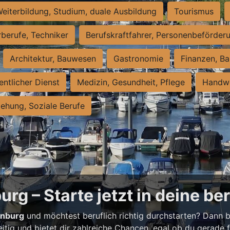
eiterbildung, Studium, duale Ausbildung
Tourismus
rberufe, Techniker
Berufskraftfahrer, Personenbeförder
Architektur, Bauwesen
Gastronomie
Finanzen, Ba
entlicher Dienst
Medizin, Gesundheit, Pflege
Handwe
iehung, Soziale Berufe
rg – Starte jetzt in deine be
enburg
und möchtest beruflich richtig durchstarten? Dann bi
eitig und bietet dir zahlreiche Chancen, egal ob du gerade fr