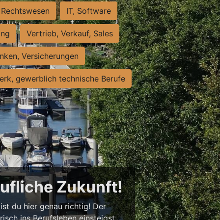
Rechtswesen
IT, Software
ung
Vertrieb, Verkauf, Sales
nken, Versicherungen
rk, gewerblich technische Berufe
rufliche Zukunft!
st du hier genau richtig! Der
isch ins Berufsleben einsteigst,