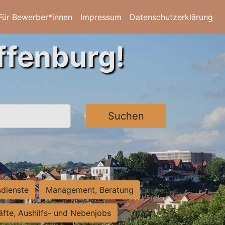
Für Bewerber*innen
Impressum
Datenschutzerklärung
ffenburg!
Suchen
sdienste
Management, Beratung
räfte, Aushilfs- und Nebenjobs