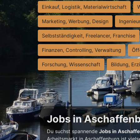
Einkauf, Logistik, Materialwirtschaft
W
Marketing, Werbung, Design
Ingenieu
Selbstständigkeit, Freelancer, Franchise
Finanzen, Controlling, Verwaltung
Öff
Forschung, Wissenschaft
Bildung, Erz
Jobs in Aschaffenbu
Du suchst spannende
Jobs in Aschaff
Arbeitsmarkt in Aschaffenburg ist viels