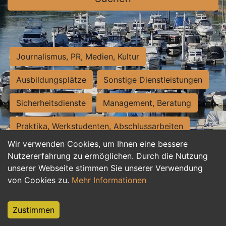
Journalismus, PR, Medien, Kultur
Ausbildungsplätze
Sonstige Dienstleistungen
Sicherheitsdienste
Management, Beratung
Praktika, Werkstudenten, Abschlussarbeiten
Wir verwenden Cookies, um Ihnen eine bessere
Personalwesen
Assistenz, Sekretariat
Nutzererfahrung zu ermöglichen. Durch die Nutzung
unserer Webseite stimmen Sie unserer Verwendung
Hilfskräfte, Aushilfs- und Nebenjobs
von Cookies zu.
Mehr Informationen
Einkauf, Logistik, Materialwirtschaft
Zustimmen
Weiterbildung, Studium, duale Ausbildung