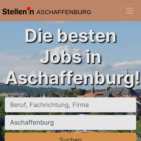
ASCHAFFENBURG
Die besten
Jobs in
Aschaffenburg!
Beruf, Fachrichtung, Firma
Ort, Stadt
Suchen