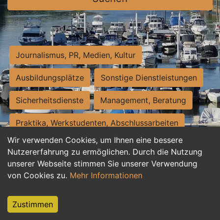
Journalismus, PR, Medien, Kultur
Ausbildungsplätze
Sonstige Dienstleistungen
Sicherheitsdienste
Management, Beratung
Praktika, Werkstudenten, Abschlussarbeiten
Wir verwenden Cookies, um Ihnen eine bessere
Personalwesen
Assistenz, Sekretariat
Nutzererfahrung zu ermöglichen. Durch die Nutzung
unserer Webseite stimmen Sie unserer Verwendung
Hilfskräfte, Aushilfs- und Nebenjobs
von Cookies zu.
Mehr Informationen
Einkauf, Logistik, Materialwirtschaft
Zustimmen
Weiterbildung, Studium, duale Ausbildung