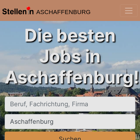
ASCHAFFENBURG
Die besten
Jobs in
Aschaffenburg!
Beruf, Fachrichtung, Firma
Ort, Stadt
Suchen