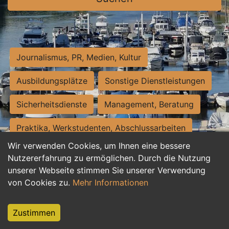
Journalismus, PR, Medien, Kultur
Ausbildungsplätze
Sonstige Dienstleistungen
Sicherheitsdienste
Management, Beratung
Praktika, Werkstudenten, Abschlussarbeiten
Wir verwenden Cookies, um Ihnen eine bessere
Personalwesen
Assistenz, Sekretariat
Nutzererfahrung zu ermöglichen. Durch die Nutzung
unserer Webseite stimmen Sie unserer Verwendung
Hilfskräfte, Aushilfs- und Nebenjobs
von Cookies zu.
Mehr Informationen
Einkauf, Logistik, Materialwirtschaft
Zustimmen
Weiterbildung, Studium, duale Ausbildung