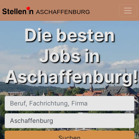
ASCHAFFENBURG
Die besten
Jobs in
Aschaffenburg!
Beruf, Fachrichtung, Firma
Ort, Stadt
Suchen