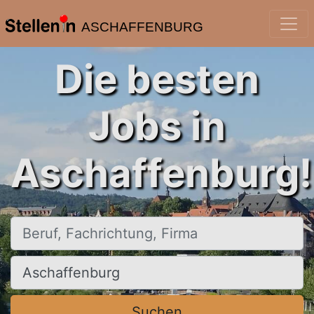
ASCHAFFENBURG
Die besten
Jobs in
Aschaffenburg!
Beruf, Fachrichtung, Firma
Ort, Stadt
Suchen