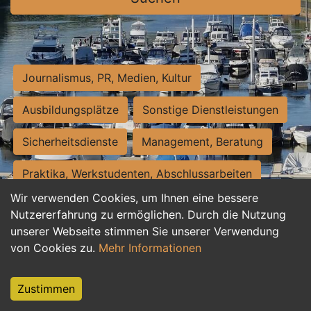
Journalismus, PR, Medien, Kultur
Ausbildungsplätze
Sonstige Dienstleistungen
Sicherheitsdienste
Management, Beratung
Praktika, Werkstudenten, Abschlussarbeiten
Wir verwenden Cookies, um Ihnen eine bessere
Personalwesen
Assistenz, Sekretariat
Nutzererfahrung zu ermöglichen. Durch die Nutzung
unserer Webseite stimmen Sie unserer Verwendung
Hilfskräfte, Aushilfs- und Nebenjobs
von Cookies zu.
Mehr Informationen
Einkauf, Logistik, Materialwirtschaft
Zustimmen
Weiterbildung, Studium, duale Ausbildung