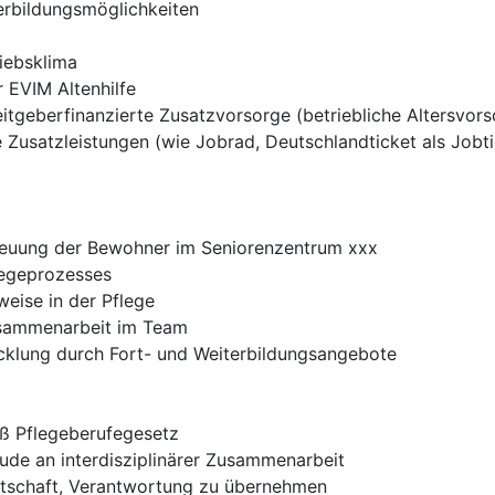
erbildungsmöglichkeiten
iebsklima
r EVIM Altenhilfe
tgeberfinanzierte Zusatzvorsorge (betriebliche Altersvors
e Zusatzleistungen (wie Jobrad, Deutschlandticket als Job
treuung der Bewohner im Seniorenzentrum xxx
egeprozesses
weise in der Pflege
sammenarbeit im Team
icklung durch Fort- und Weiterbildungsangebote
äß Pflegeberufegesetz
de an interdisziplinärer Zusammenarbeit
eitschaft, Verantwortung zu übernehmen