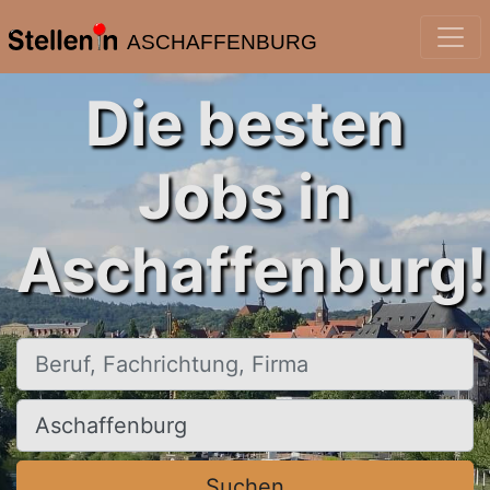
ASCHAFFENBURG
Die besten
Jobs in
Aschaffenburg!
Beruf, Fachrichtung, Firma
Ort, Stadt
Suchen