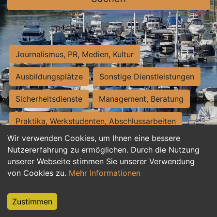
Journalismus, PR, Medien, Kultur
Ausbildungsplätze
Sonstige Dienstleistungen
Sicherheitsdienste
Management, Beratung
Praktika, Werkstudenten, Abschlussarbeiten
Wir verwenden Cookies, um Ihnen eine bessere
Personalwesen
Assistenz, Sekretariat
Nutzererfahrung zu ermöglichen. Durch die Nutzung
unserer Webseite stimmen Sie unserer Verwendung
Hilfskräfte, Aushilfs- und Nebenjobs
von Cookies zu.
Mehr Informationen
Einkauf, Logistik, Materialwirtschaft
Zustimmen
Weiterbildung, Studium, duale Ausbildung