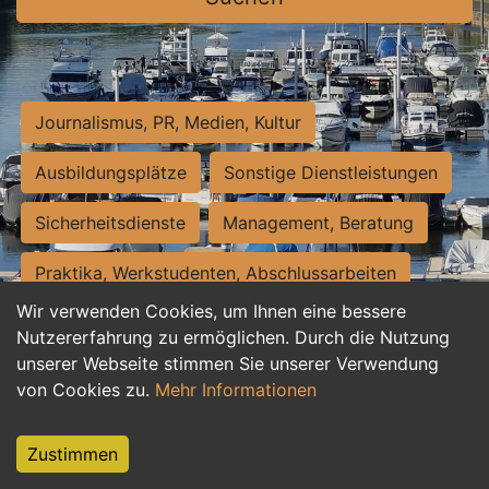
Journalismus, PR, Medien, Kultur
Ausbildungsplätze
Sonstige Dienstleistungen
Sicherheitsdienste
Management, Beratung
Praktika, Werkstudenten, Abschlussarbeiten
Wir verwenden Cookies, um Ihnen eine bessere
Personalwesen
Assistenz, Sekretariat
Nutzererfahrung zu ermöglichen. Durch die Nutzung
unserer Webseite stimmen Sie unserer Verwendung
Hilfskräfte, Aushilfs- und Nebenjobs
von Cookies zu.
Mehr Informationen
Einkauf, Logistik, Materialwirtschaft
Zustimmen
Weiterbildung, Studium, duale Ausbildung