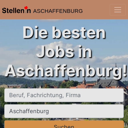
ASCHAFFENBURG
Die besten
Jobs in
Aschaffenburg!
Beruf, Fachrichtung, Firma
Ort, Stadt
Suchen