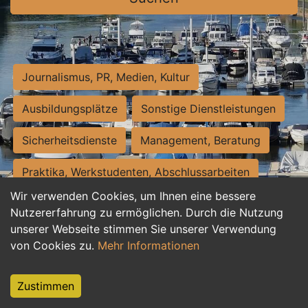
Journalismus, PR, Medien, Kultur
Ausbildungsplätze
Sonstige Dienstleistungen
Sicherheitsdienste
Management, Beratung
Praktika, Werkstudenten, Abschlussarbeiten
Wir verwenden Cookies, um Ihnen eine bessere
Personalwesen
Assistenz, Sekretariat
Nutzererfahrung zu ermöglichen. Durch die Nutzung
unserer Webseite stimmen Sie unserer Verwendung
Hilfskräfte, Aushilfs- und Nebenjobs
von Cookies zu.
Mehr Informationen
Einkauf, Logistik, Materialwirtschaft
Zustimmen
Weiterbildung, Studium, duale Ausbildung