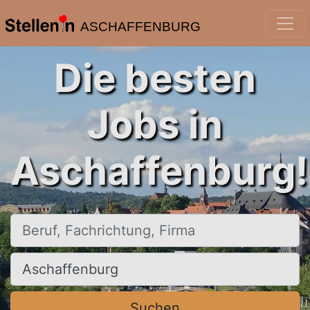
ASCHAFFENBURG
Die besten
Jobs in
Aschaffenburg!
Beruf, Fachrichtung, Firma
Ort, Stadt
Suchen