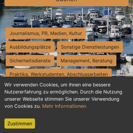
Journalismus, PR, Medien, Kultur
Ausbildungsplätze
Sonstige Dienstleistungen
Sicherheitsdienste
Management, Beratung
Praktika, Werkstudenten, Abschlussarbeiten
Wir verwenden Cookies, um Ihnen eine bessere
Personalwesen
Assistenz, Sekretariat
Nutzererfahrung zu ermöglichen. Durch die Nutzung
unserer Webseite stimmen Sie unserer Verwendung
Hilfskräfte, Aushilfs- und Nebenjobs
von Cookies zu.
Mehr Informationen
Einkauf, Logistik, Materialwirtschaft
Zustimmen
Weiterbildung, Studium, duale Ausbildung