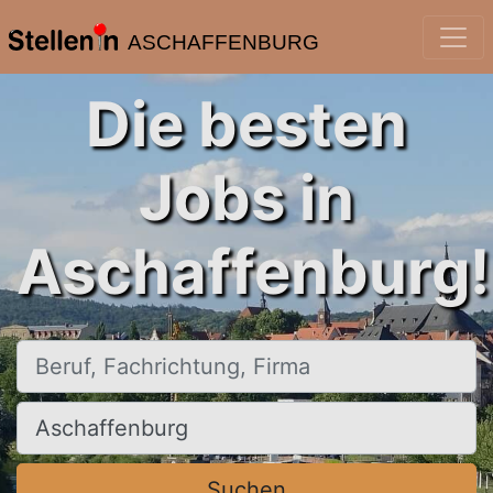
ASCHAFFENBURG
Die besten
Jobs in
Aschaffenburg!
Beruf, Fachrichtung, Firma
Ort, Stadt
Suchen