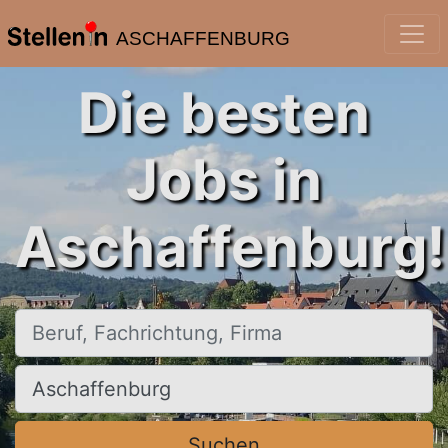
ASCHAFFENBURG
Die besten
Jobs in
Aschaffenburg!
Beruf, Fachrichtung, Firma
Ort, Stadt
Suchen