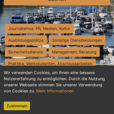
Journalismus, PR, Medien, Kultur
Ausbildungsplätze
Sonstige Dienstleistungen
Sicherheitsdienste
Management, Beratung
Praktika, Werkstudenten, Abschlussarbeiten
Wir verwenden Cookies, um Ihnen eine bessere
Personalwesen
Assistenz, Sekretariat
Nutzererfahrung zu ermöglichen. Durch die Nutzung
unserer Webseite stimmen Sie unserer Verwendung
Hilfskräfte, Aushilfs- und Nebenjobs
von Cookies zu.
Mehr Informationen
Einkauf, Logistik, Materialwirtschaft
Zustimmen
Weiterbildung, Studium, duale Ausbildung