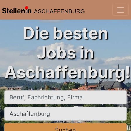
ASCHAFFENBURG
Die besten
Jobs in
Aschaffenburg!
Beruf, Fachrichtung, Firma
Ort, Stadt
Suchen