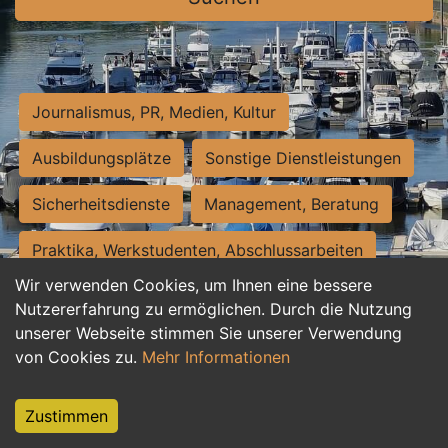
Journalismus, PR, Medien, Kultur
Ausbildungsplätze
Sonstige Dienstleistungen
Sicherheitsdienste
Management, Beratung
Praktika, Werkstudenten, Abschlussarbeiten
Wir verwenden Cookies, um Ihnen eine bessere
Personalwesen
Assistenz, Sekretariat
Nutzererfahrung zu ermöglichen. Durch die Nutzung
unserer Webseite stimmen Sie unserer Verwendung
Hilfskräfte, Aushilfs- und Nebenjobs
von Cookies zu.
Mehr Informationen
Einkauf, Logistik, Materialwirtschaft
Zustimmen
Weiterbildung, Studium, duale Ausbildung