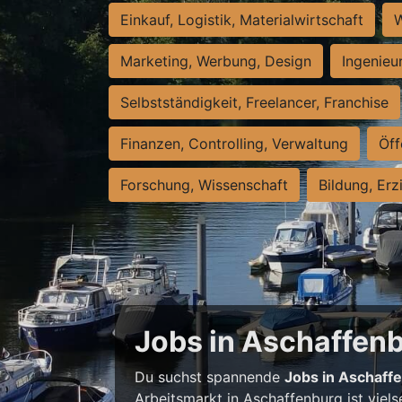
Einkauf, Logistik, Materialwirtschaft
W
Marketing, Werbung, Design
Ingenieu
Selbstständigkeit, Freelancer, Franchise
Finanzen, Controlling, Verwaltung
Öff
Forschung, Wissenschaft
Bildung, Erz
Jobs in Aschaffenbu
Du suchst spannende
Jobs in Aschaff
Arbeitsmarkt in Aschaffenburg ist viels