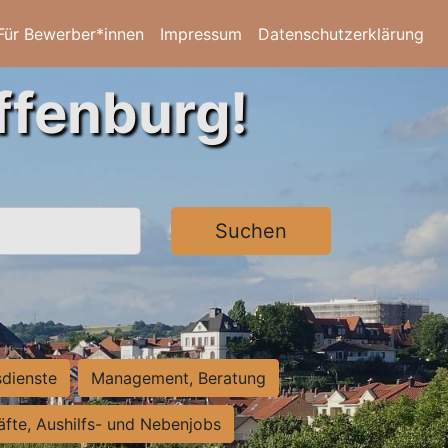
Für Bewerber*innen
Impressum
Datenschutzerklärung
ffenburg!
Suchen
sdienste
Management, Beratung
räfte, Aushilfs- und Nebenjobs