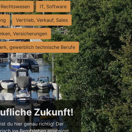
Rechtswesen
IT, Software
ung
Vertrieb, Verkauf, Sales
nken, Versicherungen
rk, gewerblich technische Berufe
rufliche Zukunft!
st du hier genau richtig! Der
isch ins Berufsleben einsteigst,