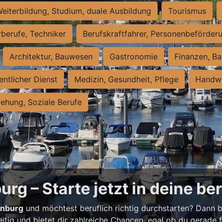
eiterbildung, Studium, duale Ausbildung
Tourismus
rberufe, Techniker
Berufskraftfahrer, Personenbeförder
Architektur, Bauwesen
Gastronomie
Finanzen, Ba
entlicher Dienst
Medizin, Gesundheit, Pflege
Handwe
iehung, Soziale Berufe
rg – Starte jetzt in deine be
enburg
und möchtest beruflich richtig durchstarten? Dann bi
eitig und bietet dir zahlreiche Chancen, egal ob du gerade fr