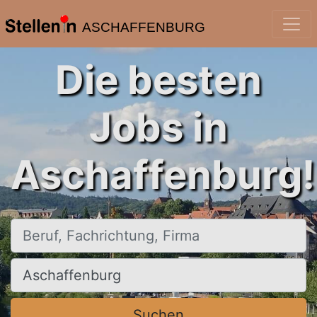
ASCHAFFENBURG
Die besten
Jobs in
Aschaffenburg!
Beruf, Fachrichtung, Firma
Ort, Stadt
Suchen