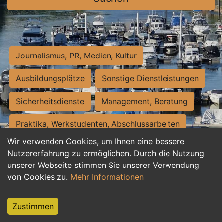
Journalismus, PR, Medien, Kultur
Ausbildungsplätze
Sonstige Dienstleistungen
Sicherheitsdienste
Management, Beratung
Praktika, Werkstudenten, Abschlussarbeiten
Wir verwenden Cookies, um Ihnen eine bessere
Personalwesen
Assistenz, Sekretariat
Nutzererfahrung zu ermöglichen. Durch die Nutzung
unserer Webseite stimmen Sie unserer Verwendung
Hilfskräfte, Aushilfs- und Nebenjobs
von Cookies zu.
Mehr Informationen
Einkauf, Logistik, Materialwirtschaft
Zustimmen
Weiterbildung, Studium, duale Ausbildung