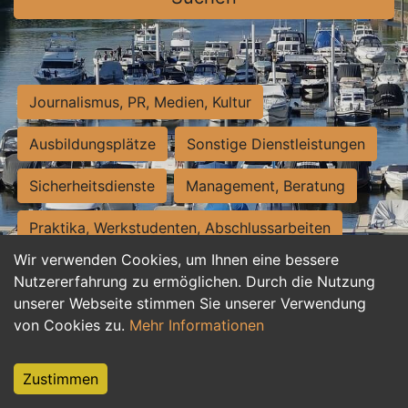
Journalismus, PR, Medien, Kultur
Ausbildungsplätze
Sonstige Dienstleistungen
Sicherheitsdienste
Management, Beratung
Praktika, Werkstudenten, Abschlussarbeiten
Wir verwenden Cookies, um Ihnen eine bessere
Personalwesen
Assistenz, Sekretariat
Nutzererfahrung zu ermöglichen. Durch die Nutzung
unserer Webseite stimmen Sie unserer Verwendung
Hilfskräfte, Aushilfs- und Nebenjobs
von Cookies zu.
Mehr Informationen
Einkauf, Logistik, Materialwirtschaft
Zustimmen
Weiterbildung, Studium, duale Ausbildung