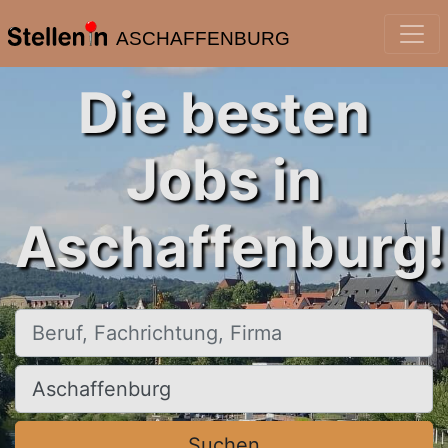
ASCHAFFENBURG
Die besten
Jobs in
Aschaffenburg!
Beruf, Fachrichtung, Firma
Ort, Stadt
Suchen