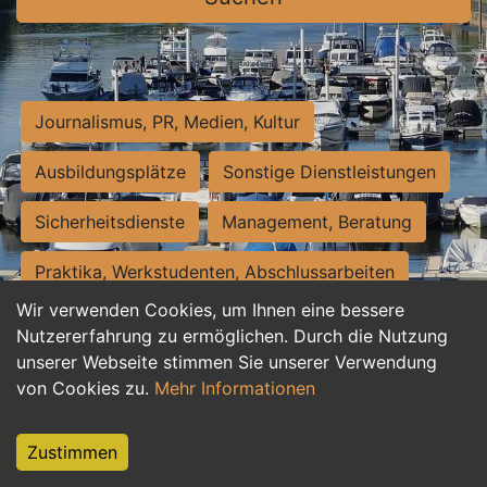
Journalismus, PR, Medien, Kultur
Ausbildungsplätze
Sonstige Dienstleistungen
Sicherheitsdienste
Management, Beratung
Praktika, Werkstudenten, Abschlussarbeiten
Wir verwenden Cookies, um Ihnen eine bessere
Personalwesen
Assistenz, Sekretariat
Nutzererfahrung zu ermöglichen. Durch die Nutzung
unserer Webseite stimmen Sie unserer Verwendung
Hilfskräfte, Aushilfs- und Nebenjobs
von Cookies zu.
Mehr Informationen
Einkauf, Logistik, Materialwirtschaft
Zustimmen
Weiterbildung, Studium, duale Ausbildung