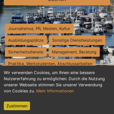
Journalismus, PR, Medien, Kultur
Ausbildungsplätze
Sonstige Dienstleistungen
Sicherheitsdienste
Management, Beratung
Praktika, Werkstudenten, Abschlussarbeiten
Wir verwenden Cookies, um Ihnen eine bessere
Personalwesen
Assistenz, Sekretariat
Nutzererfahrung zu ermöglichen. Durch die Nutzung
unserer Webseite stimmen Sie unserer Verwendung
Hilfskräfte, Aushilfs- und Nebenjobs
von Cookies zu.
Mehr Informationen
Einkauf, Logistik, Materialwirtschaft
Zustimmen
Weiterbildung, Studium, duale Ausbildung