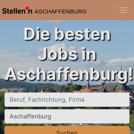
ASCHAFFENBURG
Die besten
Jobs in
Aschaffenburg!
Beruf, Fachrichtung, Firma
Ort, Stadt
Suchen