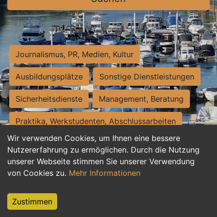
Journalismus, PR, Medien, Kultur
Ausbildungsplätze
Sonstige Dienstleistungen
Sicherheitsdienste
Management, Beratung
Praktika, Werkstudenten, Abschlussarbeiten
Wir verwenden Cookies, um Ihnen eine bessere
Personalwesen
Assistenz, Sekretariat
Nutzererfahrung zu ermöglichen. Durch die Nutzung
unserer Webseite stimmen Sie unserer Verwendung
Hilfskräfte, Aushilfs- und Nebenjobs
von Cookies zu.
Mehr Informationen
Einkauf, Logistik, Materialwirtschaft
Zustimmen
Weiterbildung, Studium, duale Ausbildung