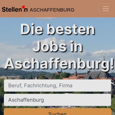
ASCHAFFENBURG
Die besten
Jobs in
Aschaffenburg!
Beruf, Fachrichtung, Firma
Ort, Stadt
Suchen