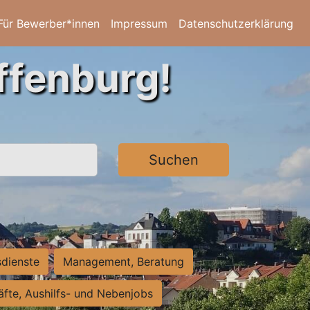
Für Bewerber*innen
Impressum
Datenschutzerklärung
ffenburg!
Suchen
sdienste
Management, Beratung
räfte, Aushilfs- und Nebenjobs