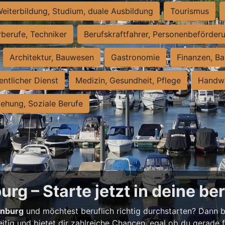
eiterbildung, Studium, duale Ausbildung
Tourismus
rberufe, Techniker
Berufskraftfahrer, Personenbeförder
Architektur, Bauwesen
Gastronomie
Finanzen, Ba
entlicher Dienst
Medizin, Gesundheit, Pflege
Handwe
iehung, Soziale Berufe
rg – Starte jetzt in deine be
enburg
und möchtest beruflich richtig durchstarten? Dann bi
eitig und bietet dir zahlreiche Chancen, egal ob du gerade fr