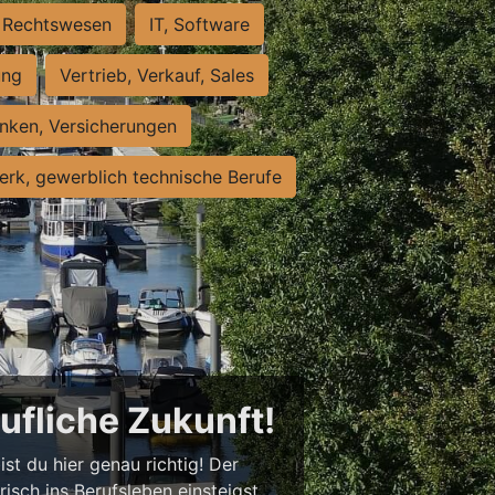
Rechtswesen
IT, Software
ung
Vertrieb, Verkauf, Sales
nken, Versicherungen
rk, gewerblich technische Berufe
rufliche Zukunft!
st du hier genau richtig! Der
isch ins Berufsleben einsteigst,