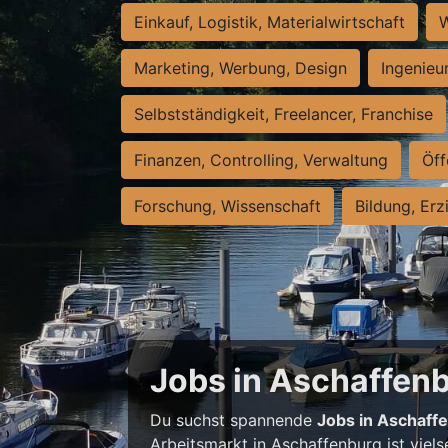
Einkauf, Logistik, Materialwirtschaft
W
Marketing, Werbung, Design
Ingenieu
Selbstständigkeit, Freelancer, Franchise
Finanzen, Controlling, Verwaltung
Öff
Forschung, Wissenschaft
Bildung, Erz
Jobs in Aschaffenbu
Du suchst spannende
Jobs in Aschaff
Arbeitsmarkt in Aschaffenburg ist viels