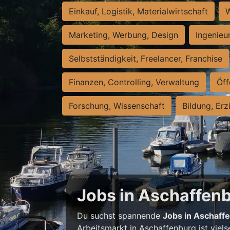
Einkauf, Logistik, Materialwirtschaft
W
Marketing, Werbung, Design
Ingenieu
Selbstständigkeit, Freelancer, Franchise
Finanzen, Controlling, Verwaltung
Öff
Forschung, Wissenschaft
Bildung, Erz
Jobs in Aschaffenbu
Du suchst spannende
Jobs in Aschaff
Arbeitsmarkt in Aschaffenburg ist viels