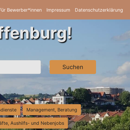
Für Bewerber*innen
Impressum
Datenschutzerklärung
ffenburg!
Suchen
sdienste
Management, Beratung
räfte, Aushilfs- und Nebenjobs