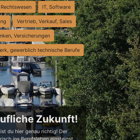
Rechtswesen
IT, Software
ung
Vertrieb, Verkauf, Sales
nken, Versicherungen
rk, gewerblich technische Berufe
rufliche Zukunft!
st du hier genau richtig! Der
isch ins Berufsleben einsteigst,