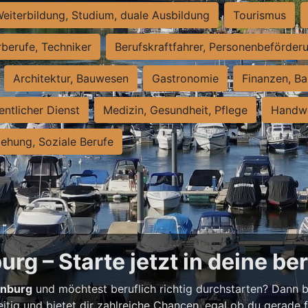
eiterbildung, Studium, duale Ausbildung
Tourismus
rberufe, Techniker
Berufskraftfahrer, Personenbeförder
Architektur, Bauwesen
Gastronomie
Finanzen, Ba
entlicher Dienst
Medizin, Gesundheit, Pflege
Handwe
iehung, Soziale Berufe
rg – Starte jetzt in deine be
enburg
und möchtest beruflich richtig durchstarten? Dann bi
eitig und bietet dir zahlreiche Chancen, egal ob du gerade fr