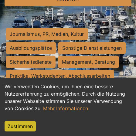
Journalismus, PR, Medien, Kultur
Ausbildungsplätze
Sonstige Dienstleistungen
Sicherheitsdienste
Management, Beratung
Praktika, Werkstudenten, Abschlussarbeiten
Wir verwenden Cookies, um Ihnen eine bessere
Personalwesen
Assistenz, Sekretariat
Nutzererfahrung zu ermöglichen. Durch die Nutzung
unserer Webseite stimmen Sie unserer Verwendung
Hilfskräfte, Aushilfs- und Nebenjobs
von Cookies zu.
Mehr Informationen
Einkauf, Logistik, Materialwirtschaft
Zustimmen
Weiterbildung, Studium, duale Ausbildung