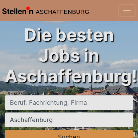
ASCHAFFENBURG
Die besten
Jobs in
Aschaffenburg!
Beruf, Fachrichtung, Firma
Ort, Stadt
Suchen