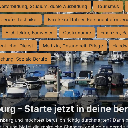
eiterbildung, Studium, duale Ausbildung
Tourismus
rberufe, Techniker
Berufskraftfahrer, Personenbeförder
Architektur, Bauwesen
Gastronomie
Finanzen, Ba
entlicher Dienst
Medizin, Gesundheit, Pflege
Handwe
iehung, Soziale Berufe
rg – Starte jetzt in deine be
enburg
und möchtest beruflich richtig durchstarten? Dann bi
eitig und bietet dir zahlreiche Chancen, egal ob du gerade fr