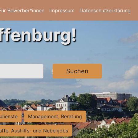
Für Bewerber*innen
Impressum
Datenschutzerklärung
ffenburg!
Suchen
sdienste
Management, Beratung
räfte, Aushilfs- und Nebenjobs