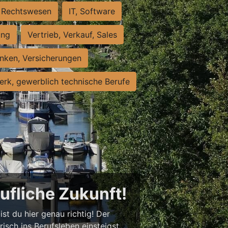
Rechtswesen
IT, Software
ung
Vertrieb, Verkauf, Sales
nken, Versicherungen
rk, gewerblich technische Berufe
rufliche Zukunft!
st du hier genau richtig! Der
isch ins Berufsleben einsteigst,