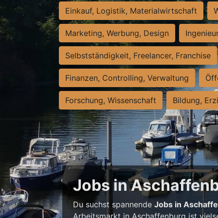
Einkauf, Logistik, Materialwirtschaft
W
Marketing, Werbung, Design
Ingenieu
Selbstständigkeit, Freelancer, Franchise
Finanzen, Controlling, Verwaltung
Öff
Forschung, Wissenschaft
Bildung, Erz
Jobs in Aschaffenbu
Du suchst spannende
Jobs in Aschaff
Arbeitsmarkt in Aschaffenburg ist viels