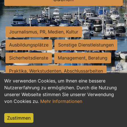
Journalismus, PR, Medien, Kultur
Ausbildungsplätze
Sonstige Dienstleistungen
Sicherheitsdienste
Management, Beratung
Praktika, Werkstudenten, Abschlussarbeiten
Wir verwenden Cookies, um Ihnen eine bessere
Personalwesen
Assistenz, Sekretariat
Nutzererfahrung zu ermöglichen. Durch die Nutzung
unserer Webseite stimmen Sie unserer Verwendung
Hilfskräfte, Aushilfs- und Nebenjobs
von Cookies zu.
Mehr Informationen
Einkauf, Logistik, Materialwirtschaft
Zustimmen
Weiterbildung, Studium, duale Ausbildung