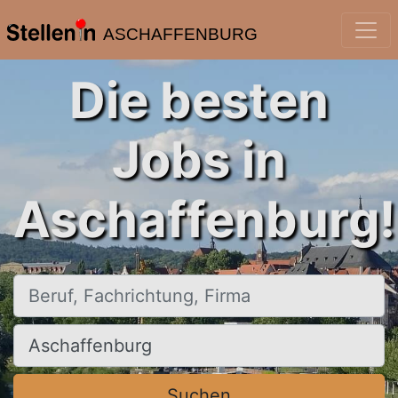
ASCHAFFENBURG
Die besten
Jobs in
Aschaffenburg!
Beruf, Fachrichtung, Firma
Ort, Stadt
Suchen