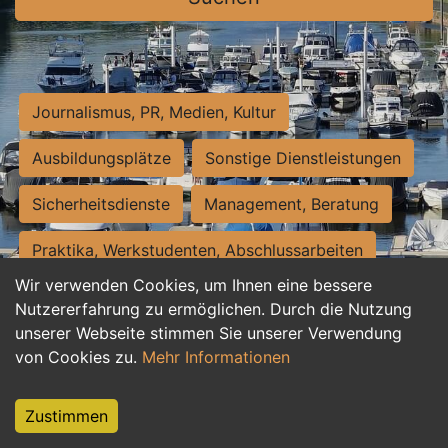
Journalismus, PR, Medien, Kultur
Ausbildungsplätze
Sonstige Dienstleistungen
Sicherheitsdienste
Management, Beratung
Praktika, Werkstudenten, Abschlussarbeiten
Wir verwenden Cookies, um Ihnen eine bessere
Personalwesen
Assistenz, Sekretariat
Nutzererfahrung zu ermöglichen. Durch die Nutzung
unserer Webseite stimmen Sie unserer Verwendung
Hilfskräfte, Aushilfs- und Nebenjobs
von Cookies zu.
Mehr Informationen
Einkauf, Logistik, Materialwirtschaft
Zustimmen
Weiterbildung, Studium, duale Ausbildung