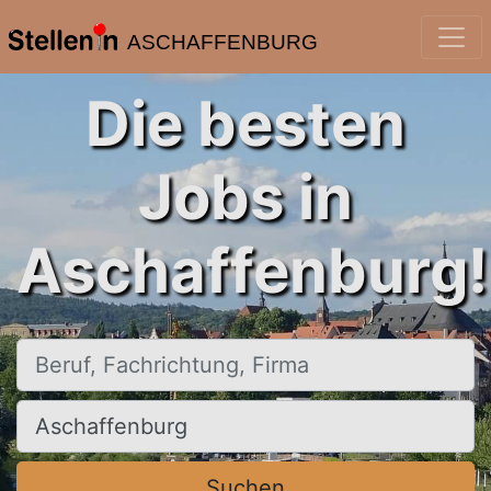
ASCHAFFENBURG
Die besten
Jobs in
Aschaffenburg!
Beruf, Fachrichtung, Firma
Ort, Stadt
Suchen