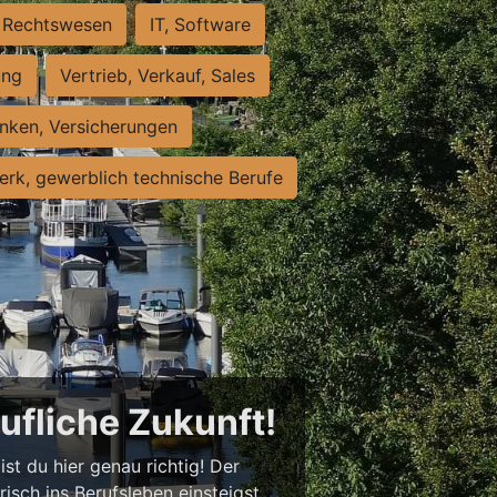
Rechtswesen
IT, Software
ung
Vertrieb, Verkauf, Sales
nken, Versicherungen
rk, gewerblich technische Berufe
rufliche Zukunft!
st du hier genau richtig! Der
isch ins Berufsleben einsteigst,