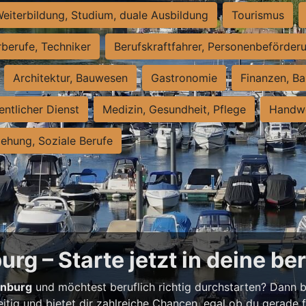
eiterbildung, Studium, duale Ausbildung
Tourismus
rberufe, Techniker
Berufskraftfahrer, Personenbeförder
Architektur, Bauwesen
Gastronomie
Finanzen, Ba
entlicher Dienst
Medizin, Gesundheit, Pflege
Handwe
iehung, Soziale Berufe
rg – Starte jetzt in deine be
enburg
und möchtest beruflich richtig durchstarten? Dann bi
eitig und bietet dir zahlreiche Chancen, egal ob du gerade fr