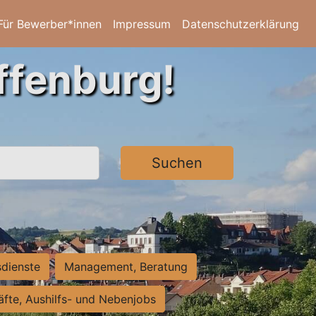
Für Bewerber*innen
Impressum
Datenschutzerklärung
ffenburg!
Suchen
sdienste
Management, Beratung
räfte, Aushilfs- und Nebenjobs