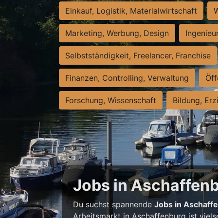
Einkauf, Logistik, Materialwirtschaft
W
Marketing, Werbung, Design
Ingenieu
Selbstständigkeit, Freelancer, Franchise
Finanzen, Controlling, Verwaltung
Öff
Forschung, Wissenschaft
Bildung, Erz
Jobs in Aschaffenbu
Du suchst spannende
Jobs in Aschaff
Arbeitsmarkt in Aschaffenburg ist viels