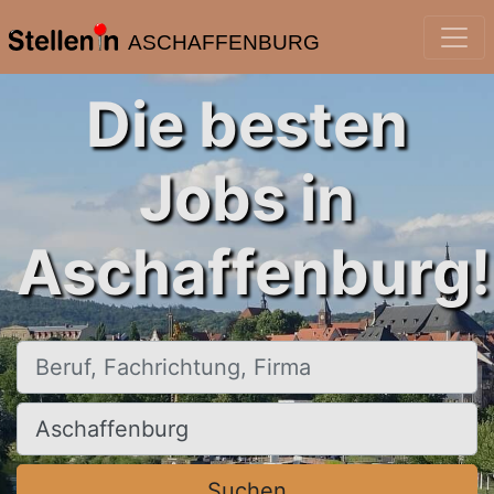
ASCHAFFENBURG
Die besten
Jobs in
Aschaffenburg!
Beruf, Fachrichtung, Firma
Ort, Stadt
Suchen