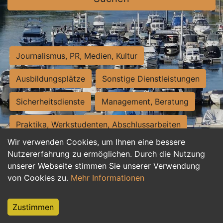
Journalismus, PR, Medien, Kultur
Ausbildungsplätze
Sonstige Dienstleistungen
Sicherheitsdienste
Management, Beratung
Praktika, Werkstudenten, Abschlussarbeiten
Wir verwenden Cookies, um Ihnen eine bessere
Personalwesen
Assistenz, Sekretariat
Nutzererfahrung zu ermöglichen. Durch die Nutzung
unserer Webseite stimmen Sie unserer Verwendung
Hilfskräfte, Aushilfs- und Nebenjobs
von Cookies zu.
Mehr Informationen
Einkauf, Logistik, Materialwirtschaft
Zustimmen
Weiterbildung, Studium, duale Ausbildung