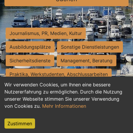
Journalismus, PR, Medien, Kultur
Ausbildungsplätze
Sonstige Dienstleistungen
Sicherheitsdienste
Management, Beratung
Praktika, Werkstudenten, Abschlussarbeiten
Wir verwenden Cookies, um Ihnen eine bessere
Personalwesen
Assistenz, Sekretariat
Nutzererfahrung zu ermöglichen. Durch die Nutzung
unserer Webseite stimmen Sie unserer Verwendung
Hilfskräfte, Aushilfs- und Nebenjobs
von Cookies zu.
Mehr Informationen
Einkauf, Logistik, Materialwirtschaft
Zustimmen
Weiterbildung, Studium, duale Ausbildung