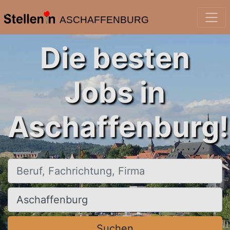
ASCHAFFENBURG
Die besten
Jobs in
Aschaffenburg!
Beruf, Fachrichtung, Firma
Ort, Stadt
Suchen