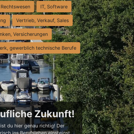
Rechtswesen
IT, Software
ung
Vertrieb, Verkauf, Sales
nken, Versicherungen
rk, gewerblich technische Berufe
rufliche Zukunft!
st du hier genau richtig! Der
isch ins Berufsleben einsteigst,