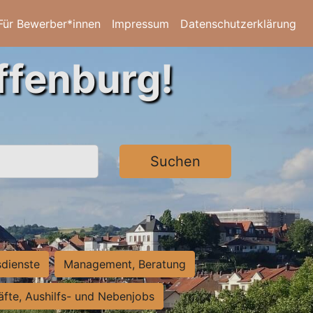
Für Bewerber*innen
Impressum
Datenschutzerklärung
ffenburg!
Suchen
sdienste
Management, Beratung
räfte, Aushilfs- und Nebenjobs