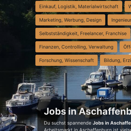
Einkauf, Logistik, Materialwirtschaft
W
Marketing, Werbung, Design
Ingenieu
Selbstständigkeit, Freelancer, Franchise
Finanzen, Controlling, Verwaltung
Öff
Forschung, Wissenschaft
Bildung, Erz
Jobs in Aschaffenbu
Du suchst spannende
Jobs in Aschaff
Arbeitsmarkt in Aschaffenburg ist viels