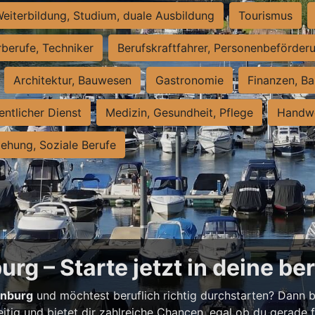
eiterbildung, Studium, duale Ausbildung
Tourismus
rberufe, Techniker
Berufskraftfahrer, Personenbeförder
Architektur, Bauwesen
Gastronomie
Finanzen, Ba
entlicher Dienst
Medizin, Gesundheit, Pflege
Handwe
iehung, Soziale Berufe
rg – Starte jetzt in deine be
enburg
und möchtest beruflich richtig durchstarten? Dann bi
eitig und bietet dir zahlreiche Chancen, egal ob du gerade fr