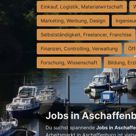
Einkauf, Logistik, Materialwirtschaft
W
Marketing, Werbung, Design
Ingenieu
Selbstständigkeit, Freelancer, Franchise
Finanzen, Controlling, Verwaltung
Öff
Forschung, Wissenschaft
Bildung, Erz
Jobs in Aschaffenbu
Du suchst spannende
Jobs in Aschaff
Arbeitsmarkt in Aschaffenburg ist viels