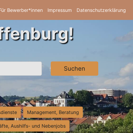
Für Bewerber*innen
Impressum
Datenschutzerklärung
ffenburg!
Suchen
sdienste
Management, Beratung
räfte, Aushilfs- und Nebenjobs