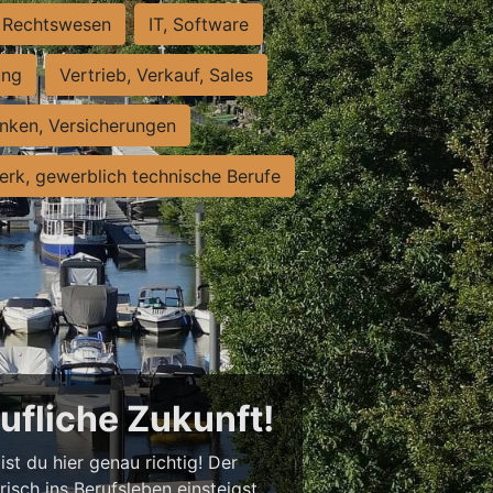
Rechtswesen
IT, Software
ung
Vertrieb, Verkauf, Sales
nken, Versicherungen
rk, gewerblich technische Berufe
rufliche Zukunft!
st du hier genau richtig! Der
isch ins Berufsleben einsteigst,