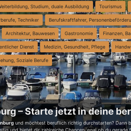
eiterbildung, Studium, duale Ausbildung
Tourismus
rberufe, Techniker
Berufskraftfahrer, Personenbeförder
Architektur, Bauwesen
Gastronomie
Finanzen, Ba
entlicher Dienst
Medizin, Gesundheit, Pflege
Handwe
iehung, Soziale Berufe
rg – Starte jetzt in deine be
enburg
und möchtest beruflich richtig durchstarten? Dann bi
eitig und bietet dir zahlreiche Chancen, egal ob du gerade fr