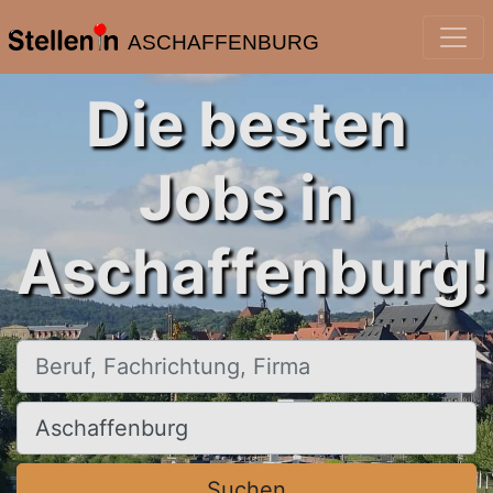
ASCHAFFENBURG
Die besten
Jobs in
Aschaffenburg!
Beruf, Fachrichtung, Firma
Ort, Stadt
Suchen