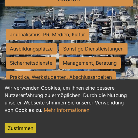
Journalismus, PR, Medien, Kultur
Ausbildungsplätze
Sonstige Dienstleistungen
Sicherheitsdienste
Management, Beratung
Praktika, Werkstudenten, Abschlussarbeiten
Wir verwenden Cookies, um Ihnen eine bessere
Personalwesen
Assistenz, Sekretariat
Nutzererfahrung zu ermöglichen. Durch die Nutzung
unserer Webseite stimmen Sie unserer Verwendung
Hilfskräfte, Aushilfs- und Nebenjobs
von Cookies zu.
Mehr Informationen
Einkauf, Logistik, Materialwirtschaft
Zustimmen
Weiterbildung, Studium, duale Ausbildung