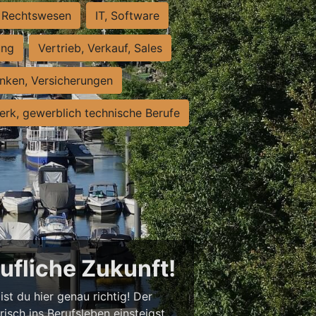
Rechtswesen
IT, Software
ung
Vertrieb, Verkauf, Sales
nken, Versicherungen
rk, gewerblich technische Berufe
rufliche Zukunft!
st du hier genau richtig! Der
isch ins Berufsleben einsteigst,