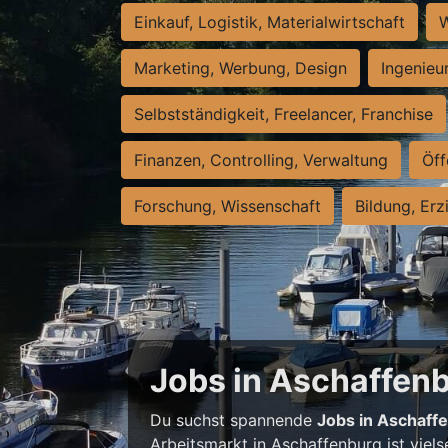
Einkauf, Logistik, Materialwirtschaft
W
Marketing, Werbung, Design
Ingenieu
Selbstständigkeit, Freelancer, Franchise
Finanzen, Controlling, Verwaltung
Öff
Forschung, Wissenschaft
Bildung, Erz
Jobs in Aschaffenbu
Du suchst spannende
Jobs in Aschaff
Arbeitsmarkt in Aschaffenburg ist viels