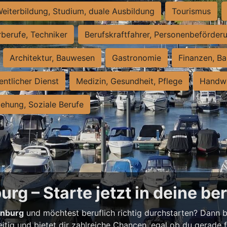
eiterbildung, Studium, duale Ausbildung
Tourismus
rberufe, Techniker
Berufskraftfahrer, Personenbeförder
Architektur, Bauwesen
Gastronomie
Finanzen, Ba
entlicher Dienst
Medizin, Gesundheit, Pflege
Handwe
iehung, Soziale Berufe
rg – Starte jetzt in deine be
enburg
und möchtest beruflich richtig durchstarten? Dann bi
eitig und bietet dir zahlreiche Chancen, egal ob du gerade fr