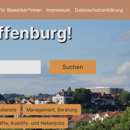
Für Bewerber*innen
Impressum
Datenschutzerklärung
ffenburg!
Suchen
sdienste
Management, Beratung
räfte, Aushilfs- und Nebenjobs