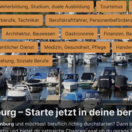
eiterbildung, Studium, duale Ausbildung
Tourismus
rberufe, Techniker
Berufskraftfahrer, Personenbeförder
Architektur, Bauwesen
Gastronomie
Finanzen, Ba
entlicher Dienst
Medizin, Gesundheit, Pflege
Handwe
iehung, Soziale Berufe
rg – Starte jetzt in deine be
enburg
und möchtest beruflich richtig durchstarten? Dann bi
eitig und bietet dir zahlreiche Chancen, egal ob du gerade fr