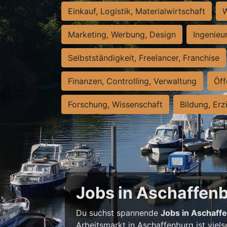
Einkauf, Logistik, Materialwirtschaft
W
Marketing, Werbung, Design
Ingenieu
Selbstständigkeit, Freelancer, Franchise
Finanzen, Controlling, Verwaltung
Öff
Forschung, Wissenschaft
Bildung, Erz
Jobs in Aschaffenbu
Du suchst spannende
Jobs in Aschaff
Arbeitsmarkt in Aschaffenburg ist viels