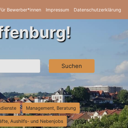
Für Bewerber*innen
Impressum
Datenschutzerklärung
ffenburg!
Suchen
sdienste
Management, Beratung
räfte, Aushilfs- und Nebenjobs