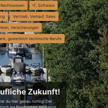
Rechtswesen
IT, Software
ung
Vertrieb, Verkauf, Sales
nken, Versicherungen
rk, gewerblich technische Berufe
rufliche Zukunft!
st du hier genau richtig! Der
isch ins Berufsleben einsteigst,