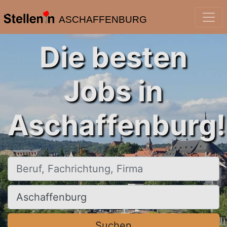
ASCHAFFENBURG
Die besten
Jobs in
Aschaffenburg!
Beruf, Fachrichtung, Firma
Ort, Stadt
Suchen