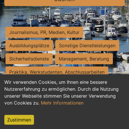
Journalismus, PR, Medien, Kultur
Ausbildungsplätze
Sonstige Dienstleistungen
Sicherheitsdienste
Management, Beratung
Praktika, Werkstudenten, Abschlussarbeiten
Wir verwenden Cookies, um Ihnen eine bessere
Personalwesen
Assistenz, Sekretariat
Nutzererfahrung zu ermöglichen. Durch die Nutzung
unserer Webseite stimmen Sie unserer Verwendung
Hilfskräfte, Aushilfs- und Nebenjobs
von Cookies zu.
Mehr Informationen
Einkauf, Logistik, Materialwirtschaft
Zustimmen
Weiterbildung, Studium, duale Ausbildung