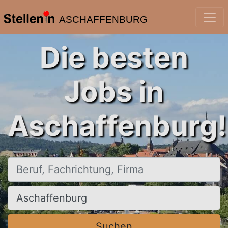
ASCHAFFENBURG
Die besten
Jobs in
Aschaffenburg!
Beruf, Fachrichtung, Firma
Ort, Stadt
Suchen