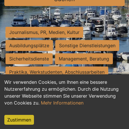
Journalismus, PR, Medien, Kultur
Ausbildungsplätze
Sonstige Dienstleistungen
Sicherheitsdienste
Management, Beratung
Praktika, Werkstudenten, Abschlussarbeiten
Wir verwenden Cookies, um Ihnen eine bessere
Personalwesen
Assistenz, Sekretariat
Nutzererfahrung zu ermöglichen. Durch die Nutzung
unserer Webseite stimmen Sie unserer Verwendung
Hilfskräfte, Aushilfs- und Nebenjobs
von Cookies zu.
Mehr Informationen
Einkauf, Logistik, Materialwirtschaft
Zustimmen
Weiterbildung, Studium, duale Ausbildung