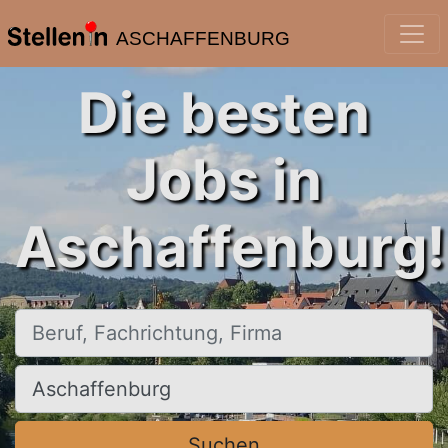
ASCHAFFENBURG
Die besten
Jobs in
Aschaffenburg!
Beruf, Fachrichtung, Firma
Ort, Stadt
Suchen