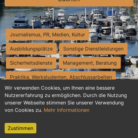
Journalismus, PR, Medien, Kultur
Ausbildungsplätze
Sonstige Dienstleistungen
Sicherheitsdienste
Management, Beratung
Praktika, Werkstudenten, Abschlussarbeiten
Wir verwenden Cookies, um Ihnen eine bessere
Personalwesen
Assistenz, Sekretariat
Nutzererfahrung zu ermöglichen. Durch die Nutzung
unserer Webseite stimmen Sie unserer Verwendung
Hilfskräfte, Aushilfs- und Nebenjobs
von Cookies zu.
Mehr Informationen
Einkauf, Logistik, Materialwirtschaft
Zustimmen
Weiterbildung, Studium, duale Ausbildung